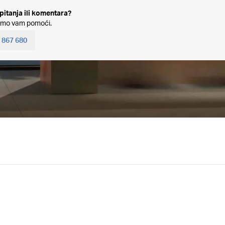
 pitanja ili komentara?
mo vam pomoći.
 867 680
Headset