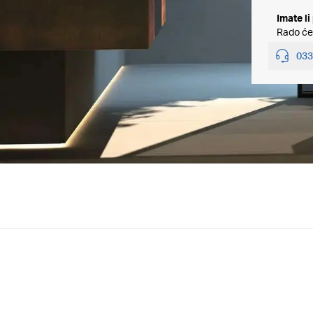
Imate li
Rado će
033