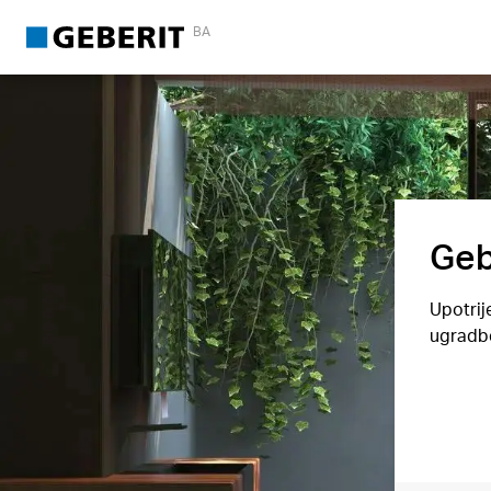
BA
Geb
Upotrij
ugradbe